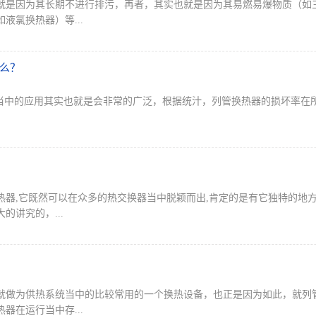
就是因为其长期不进行排污，再者，其实也就是因为其易燃易爆物质（如
液氯换热器）等...
么？
中的应用其实也就是会非常的广泛，根据统汁，列管换热器的损坏率在
热器,它既然可以在众多的热交换器当中脱颖而出,肯定的是有它独特的地
讲究的，...
就做为供热系统当中的比较常用的一个换热设备，也正是因为如此，就列
器在运行当中存...