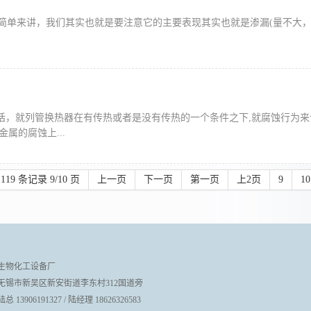
单来讲，我们其实也就是要注意它的主要表现其实也就是渗漏(量不大，水
话，就列管换热器在有传热或者是没有传热的一个条件之下,就腐蚀行为
属的腐蚀上...
119 条记录 9/10 页
上一页
下一页
第一页
上2页
9
10
生物化工设备厂
无锡市新吴区新安街道李东村312国道旁
13906191327 / 陆经理 18626326583