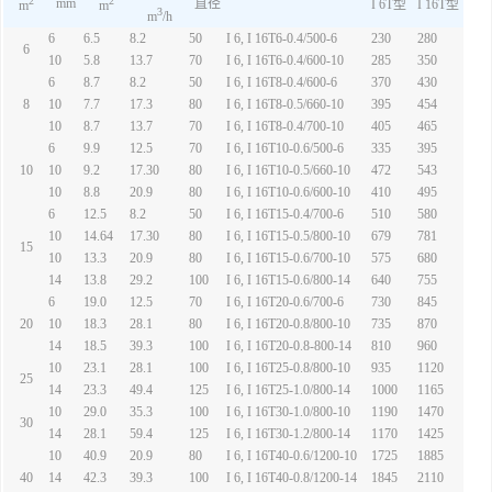
2
2
mm
直径
I 6T型
I 16T型
m
m
3
m
/h
6
6.5
8.2
50
I 6, I 16T6-0.4/500-6
230
280
6
10
5.8
13.7
70
I 6, I 16T6-0.4/600-10
285
350
6
8.7
8.2
50
I 6, I 16T8-0.4/600-6
370
430
8
10
7.7
17.3
80
I 6, I 16T8-0.5/660-10
395
454
10
8.7
13.7
70
I 6, I 16T8-0.4/700-10
405
465
6
9.9
12.5
70
I 6, I 16T10-0.6/500-6
335
395
10
10
9.2
17.30
80
I 6, I 16T10-0.5/660-10
472
543
10
8.8
20.9
80
I 6, I 16T10-0.6/600-10
410
495
6
12.5
8.2
50
I 6, I 16T15-0.4/700-6
510
580
10
14.64
17.30
80
I 6, I 16T15-0.5/800-10
679
781
15
10
13.3
20.9
80
I 6, I 16T15-0.6/700-10
575
680
14
13.8
29.2
100
I 6, I 16T15-0.6/800-14
640
755
6
19.0
12.5
70
I 6, I 16T20-0.6/700-6
730
845
20
10
18.3
28.1
80
I 6, I 16T20-0.8/800-10
735
870
14
18.5
39.3
100
I 6, I 16T20-0.8-800-14
810
960
10
23.1
28.1
100
I 6, I 16T25-0.8/800-10
935
1120
25
14
23.3
49.4
125
I 6, I 16T25-1.0/800-14
1000
1165
10
29.0
35.3
100
I 6, I 16T30-1.0/800-10
1190
1470
30
14
28.1
59.4
125
I 6, I 16T30-1.2/800-14
1170
1425
10
40.9
20.9
80
I 6, I 16T40-0.6/1200-10
1725
1885
40
14
42.3
39.3
100
I 6, I 16T40-0.8/1200-14
1845
2110