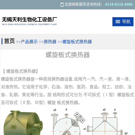
0510-8518 4986
全国销售服务咨询热线：
导航
关于我们
最新资讯
产品展示
应用范围
首页
>>
产品展示
>>
换热器
>>
螺旋板式换热器
客户反馈
联系我们
螺旋板式换热器
【 螺旋板式换热器】
螺旋板式换热器是一种高效换热器设备,适用汽－汽、汽－液、液－液，
对液传热。它适用于化学、石油、溶剂、医药、食品、轻工、纺织、冶
金、轧钢、焦化等行业。按 结构形式可分为 不可拆式（Ⅰ型）螺旋板式
及可拆式（Ⅱ型、Ⅲ型）螺旋 板式换热器。