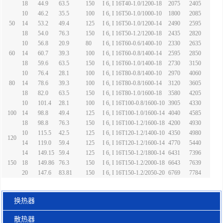
18
44.9
63.5
150
I 6, I 16T40-1.0/1200-18
2075
2405
10
46.2
35.5
100
I 6, I 16T50-1.0/1000-10
1800
2085
50
14
53.2
49.4
125
I 6, I 16T50-1.0/1200-14
2490
2595
18
54.0
76.3
150
I 6, I 16T50-1.2/1200-18
2435
2820
10
56.8
20.9
80
I 6, I 16T60-0.6/1400-10
2330
2635
60
14
60.7
39.3
100
I 6, I 16T60-0.8/1400-14
2595
2850
18
59.6
63.5
150
I 6, I 16T60-1.0/1400-18
2730
3150
10
76.4
28.1
100
I 6, I 16T80-0.8/1400-10
2970
4060
80
14
78.6
39.3
100
I 6, I 16T80-0.8/1600-14
3120
3605
18
82.0
63.5
150
I 6, I 16T80-1.0/1600-18
3580
4205
10
101.4
28.1
100
I 6, I 16T100-0.8/1600-10
3905
4330
100
14
98.8
49.4
125
I 6, I 16T100-1.0/1600-14
4040
4585
18
98.8
76.3
150
I 6, I 16T100-1.2/1600-18
4200
4930
10
115.5
42.5
125
I 6, I 16T120-1.2/1400-10
4350
4980
120
14
119.0
59.4
125
I 6, I 16T120-1.2/1600-14
4770
5440
14
149.15
59.4
125
I 6, I 16T150-1.2/1800-14
6431
7396
150
18
149.86
76.3
150
I 6, I 16T150-1.2/2000-18
6643
7639
20
147.6
83.81
150
I 6, I 16T150-1.2/2050-20
6769
7784
换热器
散热器