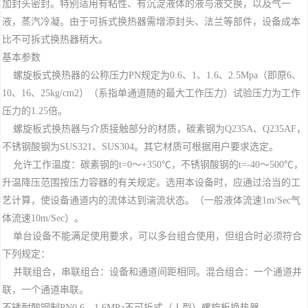
加封头密封。特别适用有粘性、有沉淀液体的液与液交换，以及气一
液，蒸汽冷凝。由于可拆式换热器需增添封头、法兰等部件，设备成本
比不可拆式换热器稍大。
基本参数
螺旋板式换热器的公称压力PN规定为0.6、1、1.6、2.5Mpa（即原6、
10、16、25kg/cm2）（系指单通道随的最大工作压力）试验压力为工作
压力的1.25倍。
螺旋板式换热器与介质接触部分的材质，碳素钢为Q235A、Q235AF，
不锈钢酸钢为SUS321、SUS304。其它材质可根据用户要求选定。
允许工作温度：碳素钢的t=0～+350℃，不锈钢酸钢的t=-40～500℃，
升温降压范围按压力容器的有关规定。选用本设备时，应通过洽当的工
艺计算，使设备通道内的流体达到湍流状态。（一般液体流速1m/Sec气
体流速10m/Sec）。
单台设备不能满足使用要求，可以多台组合使用，但组合时必须符合
下列规定：
并联组合，串联组合：设备和通道间距相同。混合组合：一个通道并
联，一个通道串联。
不锈耐酸钢制PN0.6、1.6MPa不可拆式（Ⅰ型）螺旋板换热器。