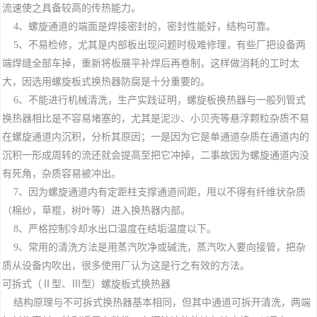
流速使之具备较高的传热能力。
4、螺旋通道的端面是焊接密封的，密封性能好，结构可靠。
5、不易检修，尤其是内部板出现问题时极难修理，有些厂把设备两
端焊缝全部车掉，重新将板展平补焊后再卷制，这样做消耗的工时太
大，因选用螺旋板式换热器防腐是十分重要的。
6、不能进行机械清洗，生产实践证明，螺旋板换热器与一般列管式
换热器相比是不容易堵塞的，尤其是泥沙、小贝壳等悬浮颗粒杂质不易
在螺旋通道内沉积，分析其原因；一是因为它是单通道杂质在通道内的
沉积一形成周转的流还就会提高至把它冲掉，二事故因为螺旋通道内没
有死角，杂质容易被冲出。
7、因为螺旋通道内有定距柱支撑通道间距，甩以不得有纤维状杂质
（棉纱，草棍，树叶等）进入换热器内部。
8、严格控制冷却水出口温度在结垢温度以下。
9、常用的清洗方法是用蒸汽吹净或碱洗，蒸汽吹入要向接管，把杂
质从设备内吹出，很多使用厂认为这是行之有效的方法。
可拆式（Ⅱ型、Ⅲ型）螺旋板式换热器
结构原理与不可拆式换热器基本相同，但其中通道可拆开清洗，两端