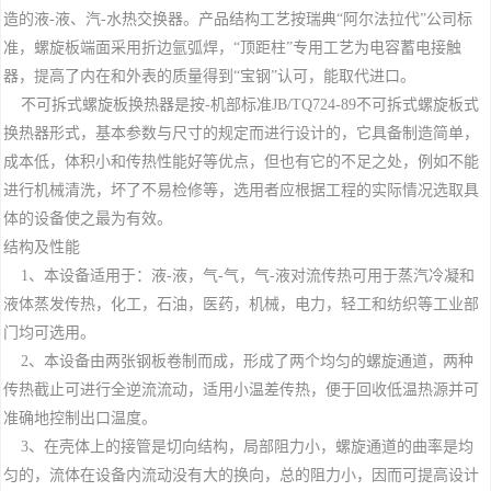
造的液-液、汽-水热交换器。产品结构工艺按瑞典“阿尔法拉代”公司标
准，螺旋板端面采用折边氩弧焊，“顶距柱”专用工艺为电容蓄电接触
器，提高了内在和外表的质量得到“宝钢”认可，能取代进口。
不可拆式螺旋板换热器是按-机部标准JB/TQ724-89不可拆式螺旋板式
换热器形式，基本参数与尺寸的规定而进行设计的，它具备制造简单，
成本低，体积小和传热性能好等优点，但也有它的不足之处，例如不能
进行机械清洗，坏了不易检修等，选用者应根据工程的实际情况选取具
体的设备使之最为有效。
结构及性能
1、本设备适用于：液-液，气-气，气-液对流传热可用于蒸汽冷凝和
液体蒸发传热，化工，石油，医药，机械，电力，轻工和纺织等工业部
门均可选用。
2、本设备由两张钢板卷制而成，形成了两个均匀的螺旋通道，两种
传热截止可进行全逆流流动，适用小温差传热，便于回收低温热源并可
准确地控制出口温度。
3、在壳体上的接管是切向结构，局部阻力小，螺旋通道的曲率是均
匀的，流体在设备内流动没有大的换向，总的阻力小，因而可提高设计