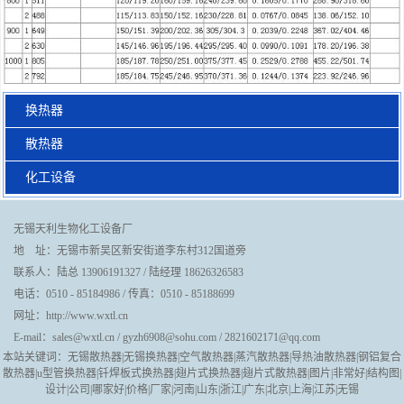
换热器
散热器
化工设备
无锡天利生物化工设备厂
地 址：无锡市新吴区新安街道李东村312国道旁
联系人：陆总 13906191327 / 陆经理 18626326583
电话：0510 - 85184986 / 传真：0510 - 85188699
网址：http://www.wxtl.cn
E-mail：sales@wxtl.cn / gyzh6908@sohu.com / 2821602171@qq.com
本站关键词：无锡散热器|无锡换热器|空气散热器|蒸汽散热器|导热油散热器|钢铝复合
散热器|u型管换热器|钎焊板式换热器|翅片式换热器|翅片式散热器|图片|非常好|结构图|
设计|公司|哪家好|价格|厂家|河南|山东|浙江|广东|北京|上海|江苏|无锡